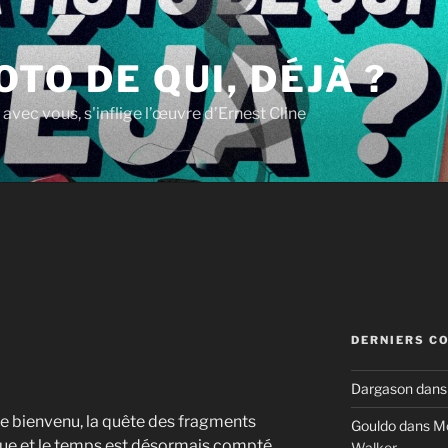
OTO DE QUI, DÉJÀ ?
 avec vous, s'inflige l’œuvre d’Ernest Cline
DERNIERS C
Dargason
dan
ue bienvenu, la quête des fragments
Gouldo
dans
Mo
e et le temps est désormais compté.
Walker