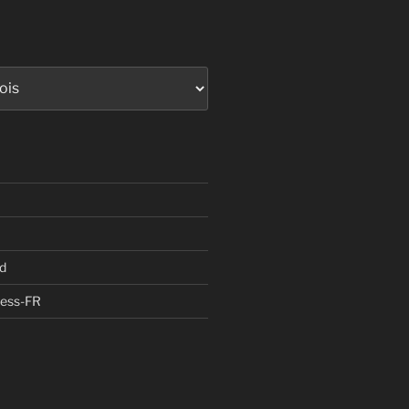
d
ress-FR