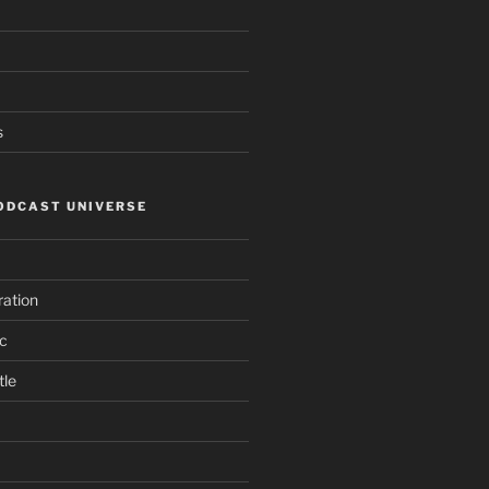
s
ODCAST UNIVERSE
ation
c
tle