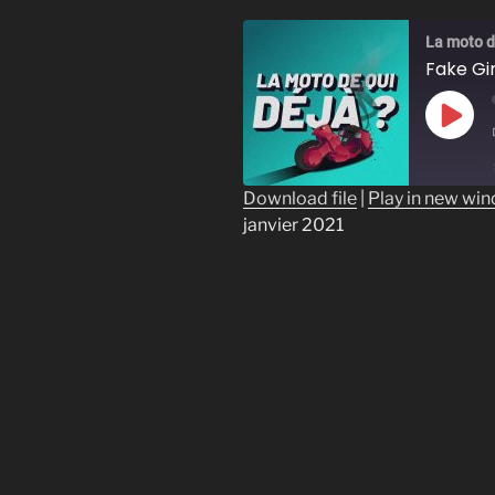
La moto de
Fake Gir
Play
Epis
Download file
|
Play in new wi
janvier 2021
SHARE
RSS FEED
LINK
EMBED