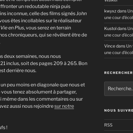
ffronter un redoutable ninja puis
kwyxz
dans
Un
ins inconnue, celle des films signés
John
une cour d’écol
ous êtes incollables sur le réalisateur
 Vie en Plus
, vous serez en terrain
Kustol
dans
Un
 nos chroniqueurs, qui se révèlent être de
une cour d’écol
.
Vince
dans
Un 
une cour d’écol
ns deux semaines, nous nous
21 inclus, soit des pages 209 à 265. Bon
est derrière nous.
RECHERCHE
Recherche
lu un peu moins en diagonale que nous et
pour
 vous tenez absolument à partager,
:
ici même dans les commentaires ou sur
uvez aussi nous rejoindre
sur notre
NOUS SUIVR
RSS
fs !