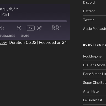
Discord
 qui, déjà ?
Patreon
l Girl
Twitter
00:00
/
1x
Apple Podcast
55:02
ode
SUBSCRIBE
SHARE
ndow
|
Duration: 55:02
|
Recorded on 24
ROBOTICS P
Rocktogone
BD Sans Modér
Parle à mon Lu
Super Cine Bat
After Hate
Le Grohlcast