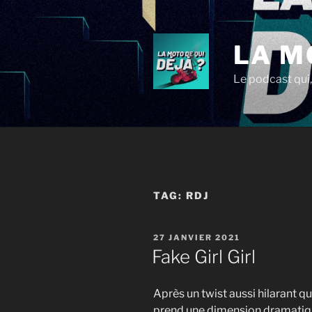
Aller
au
contenu
LA M
principal
Le podcast qui,
TAG:
RDJ
PUBLIÉ
27 JANVIER 2021
LE
Fake Girl Girl
Après un twist aussi hilarant q
prend une dimension dramatiqu