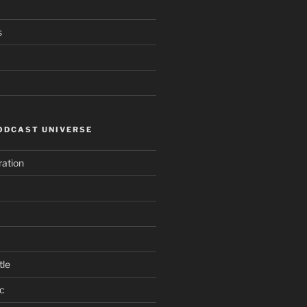
s
ODCAST UNIVERSE
ation
tle
c