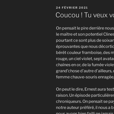
EMBED
PUBLIÉ
24 FÉVRIER 2021
LE
Coucou ! Tu veux vo
On pensait le pire derrière nou
le maître et son potentiel Clin
pourtant ce sont plus de soixa
éprouvantes que nous décortiq
bérêt couleur framboise, des m
rouge, un ciel violet, sept avata
chaînes en or, de la fumée viol
grand’chose d’autre d’ailleurs,
femme chauve-souris enragée, 
On peut le dire, Ernest aura tes
raison. Un épisode particulièr
chroniqueurs. On pensait se pa
notre auteur préféré, il nous a 
nous avons bien failli ne jamais