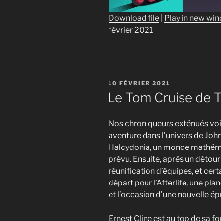
Download file
|
Play in new wi
février 2021
SHARE
RSS FEED
LINK
EMBED
PUBLIÉ
10 FÉVRIER 2021
LE
Le Tom Cruise de 
Nos chroniqueurs exténués voien
aventure dans l’univers de Joh
Halcydonia, un monde mathémat
prévu. Ensuite, après un détour
réunification d’équipes, et cert
départ pour l’Afterlife, une plan
et l’occasion d’une nouvelle é
Ernest Cline est au top de sa for