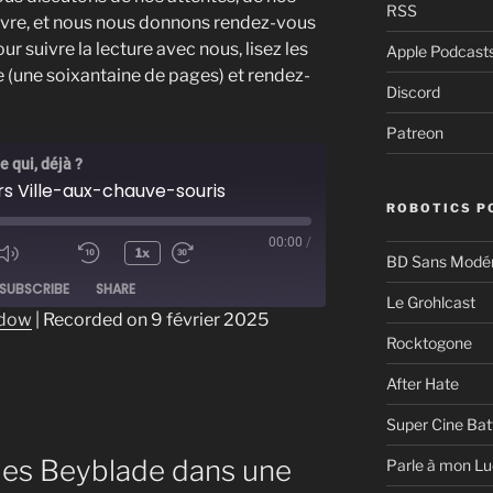
RSS
 livre, et nous nous donnons rendez-vous
ur suivre la lecture avec nous, lisez les
Apple Podcast
e (une soixantaine de pages) et rendez-
Discord
Patreon
 qui, déjà ?
rs Ville-aux-chauve-souris
ROBOTICS P
00:00
/
1x
BD Sans Modér
ode
SUBSCRIBE
SHARE
Le Grohlcast
ndow
|
Recorded on 9 février 2025
Rocktogone
After Hate
Super Cine Bat
ies Beyblade dans une
Parle à mon Lu