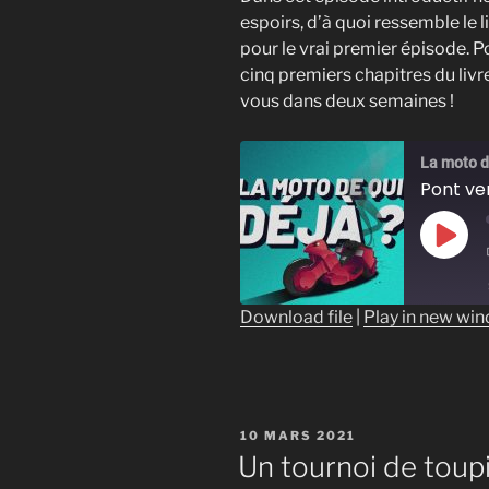
espoirs, d’à quoi ressemble le
pour le vrai premier épisode. Po
cinq premiers chapitres du livr
vous dans deux semaines !
La moto de
Pont ve
Play
Epis
Download file
|
Play in new wi
SHARE
RSS FEED
LINK
PUBLIÉ
EMBED
10 MARS 2021
LE
Un tournoi de toup