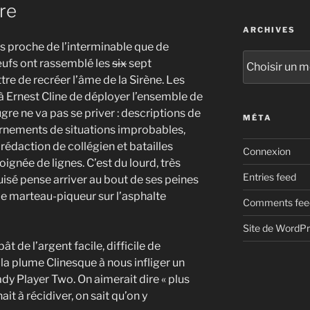
re
ARCHIVES
lus proche de l’interminable que de
Archives
œufs ont rassemblé les
six
sept
re de recréer l’âme de la Sirène. Les
à Ernest Cline de déployer l’ensemble de
ugre ne va pas se priver : descriptions de
MÉTA
urnements de situations improbables,
rédaction de collégien et batailles
Connexion
gnée de lignes. C’est du lourd, très
Entries feed
puisé pense arriver au bout de ses peines
 le marteau-piqueur sur l’asphalte
Comments fee
Site de WordP
 de l’argent facile, difficile de
la plume Clinesque à nous infliger un
y Player Two. On aimerait dire « plus
ait à récidiver, on sait qu’on y