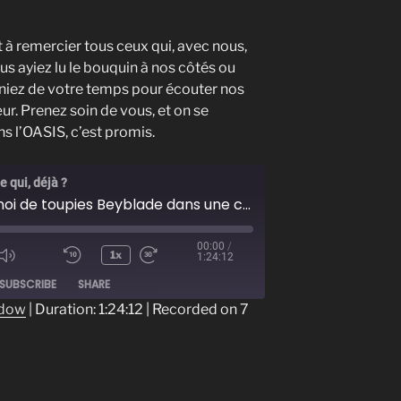
 à remercier tous ceux qui, avec nous,
us ayiez lu le bouquin à nos côtés ou
reniez de votre temps pour écouter nos
ur. Prenez soin de vous, et on se
ns l’OASIS, c’est promis.
 qui, déjà ?
Un tournoi de toupies Beyblade dans une cour d'école primaire
00:00
/
1x
1:24:12
ode
SUBSCRIBE
SHARE
ndow
|
Duration: 1:24:12
|
Recorded on 7