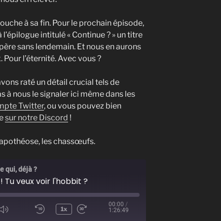
uche à sa fin. Pour le prochain épisode,
 l’épilogue intitulé « Continue ? » un titre
père sans lendemain. Et nous en aurons
Pour l’éternité. Avec vous ?
ons raté un détail crucial tels de
s à nous le signaler ici même dans les
mpte Twitter
, ou vous pouvez bien
re
sur notre Discord
!
 apothéose, les chassœufs.
 qui, déjà ?
 Tu veux voir l'hobbit ?
00:00
/
1x
1:26:49
ode