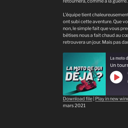
retournera, comme à la guerre.
L’équipe tient chaleureusement
ont subi cette aventure. Que vo
non, le simple fait que vous p
bêtises nous a fait chaud au cœ
retrouvera un jour. Mais pas da
La moto de
Play
Epis
Download file
|
Play in new wi
mars 2021
SHARE
RSS FEED
LINK