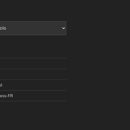
d
ress-FR