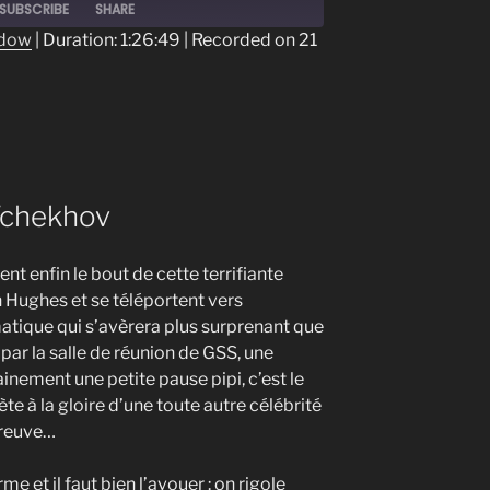
SUBSCRIBE
SHARE
ndow
|
Duration: 1:26:49
|
Recorded on 21
Tchekhov
t enfin le bout de cette terrifiante
n Hughes et se téléportent vers
ique qui s’avèrera plus surprenant que
 par la salle de réunion de GSS, une
ainement une petite pause pipi, c’est le
ète à la gloire d’une toute autre célébrité
preuve…
me et il faut bien l’avouer : on rigole