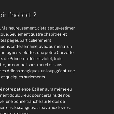
ir l’hobbit ?
s. Malheureusement, c’était sous-estimer
esque. Seulement quatre chapitres, et
ntes pages particulièrement
uons cette semaine, avec au menu : un
ontagnes violettes, une petite Corvette
rs de Prince, un désert violet, trois
ette, un combat sans merci et sans
 des Adidas magiques, un loup géant, une
et quelques hurlements.
té notre patience. Et il en aura même eu
ement douloureux pour certains de nos
yer une bonne tranche sur le dos de
bien eus. Exsangues, la bave aux lèvres,
 nous en relever.