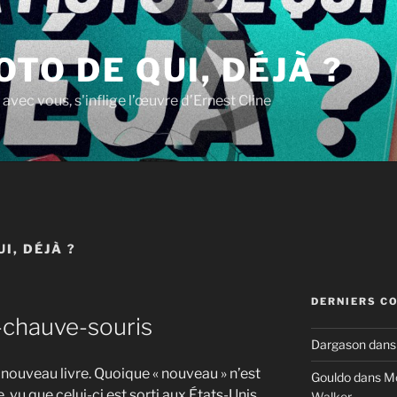
OTO DE QUI, DÉJÀ ?
 avec vous, s'inflige l’œuvre d’Ernest Cline
I, DÉJÀ ?
DERNIERS C
x-chauve-souris
Dargason
dan
nouveau livre. Quoique « nouveau » n’est
Gouldo
dans
Mo
vu que celui-ci est sorti aux États-Unis
Walker