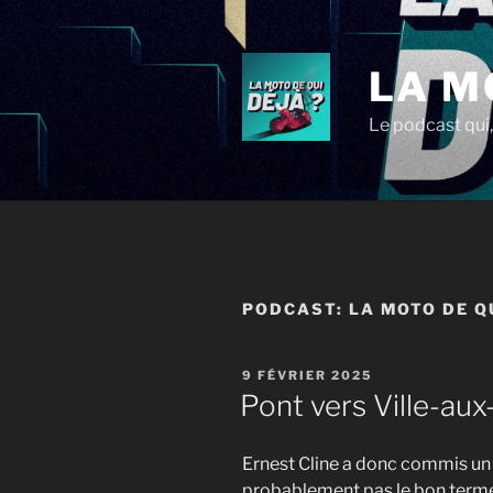
Aller
au
contenu
LA M
principal
Le podcast qui,
PODCAST:
LA MOTO DE QU
PUBLIÉ
9 FÉVRIER 2025
LE
Pont vers Ville-au
Ernest Cline a donc commis un 
probablement pas le bon terme, 