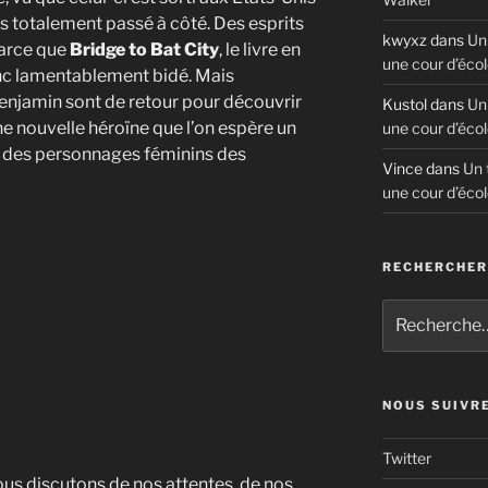
s totalement passé à côté. Des esprits
kwyxz
dans
Un
parce que
Bridge to Bat City
, le livre en
une cour d’écol
onc lamentablement bidé. Mais
Benjamin sont de retour pour découvrir
Kustol
dans
Un
une nouvelle héroïne que l’on espère un
une cour d’écol
té des personnages féminins des
Vince
dans
Un 
une cour d’écol
RECHERCHE
Recherche
pour
:
NOUS SUIVR
Twitter
ous discutons de nos attentes, de nos