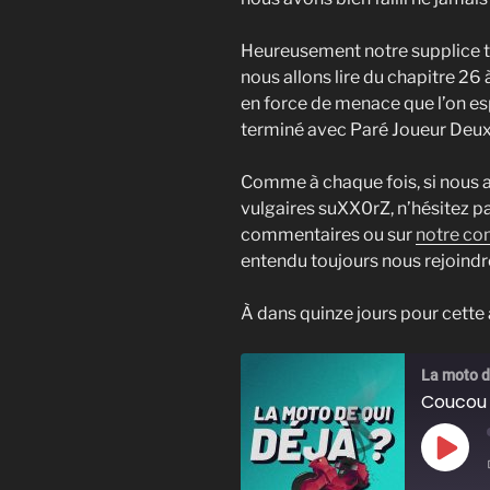
Heureusement notre supplice to
nous allons lire du chapitre 26 à
en force de menace que l’on es
terminé avec Paré Joueur Deux. 
Comme à chaque fois, si nous av
vulgaires suXX0rZ, n’hésitez pa
commentaires ou sur
notre co
entendu toujours nous rejoind
À dans quinze jours pour cette
La moto de
Coucou !
Play
Epis